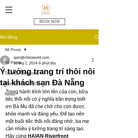
BOOK NOW
Bài đăng
All Posts
spm@chiicworld.com
All Posts
30 thg 1, 2024
6 phút đọc
Ý tưởng trang trí thôi nôi
Tourist Attractions
tại khách sạn Đà Nẵng
Prevent Covid-19
Trong hành trình lớn lên của con, bữa 
News
tiệc thôi nôi có ý nghĩa trân trọng biết 
ơn Bà Mụ đã che chở cho con được 
khỏe mạnh và đáng yêu. Để tạo nên 
một buổi tiệc thôi nôi đáng nhớ, ba mẹ 
cần nhiều ý tưởng trang trí sáng tạo. 
Hãy cùng 
HAIAN Riverfront 