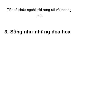
Tiệc tổ chức ngoài trời rộng rãi và thoáng 
mát
3. Sống như những đóa hoa
Sự kiện đặc biệt của trường Skyline
Và qua những thông tin của bài viết 