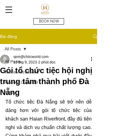
BOOK NOW
Bài đăng
All Posts
spm@chiicworld.com
All Posts
15 thg 9, 2023
2 phút đọc
Gói tổ chức tiệc hội nghị
Tourist Attractions
trung tâm thành phố Đà
Prevent Covid-19
Nẵng
News
Tổ chức tiệc Đà Nẵng sẽ trở nên dễ 
dàng hơn với gói tổ chức tiệc của 
khách sạn Haian Riverfront, đầy đủ tiện 
nghi và dịch vụ chuẩn chất lượng cao. 
Cùng khám phá qua bài viết dưới đây 