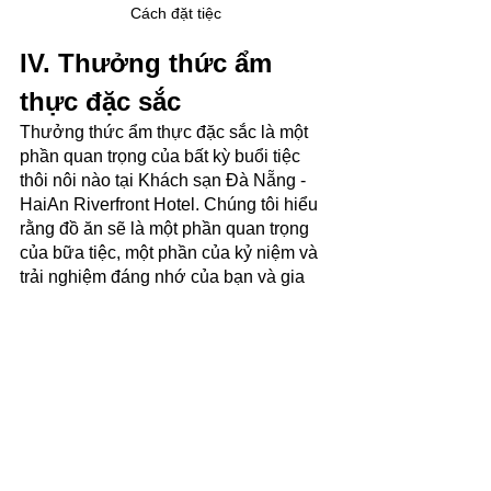
Cách đặt tiệc
IV. Thưởng thức ẩm 
thực đặc sắc
Thưởng thức ẩm thực đặc sắc là một 
phần quan trọng của bất kỳ buổi tiệc 
thôi nôi nào tại Khách sạn Đà Nẵng - 
HaiAn Riverfront Hotel. Chúng tôi hiểu 
rằng đồ ăn sẽ là một phần quan trọng 
của bữa tiệc, một phần của kỷ niệm và 
trải nghiệm đáng nhớ của bạn và gia 
đình.
Với đội ngũ đầu bếp tài năng và giàu 
kinh nghiệm, chúng tôi tự hào giới 
thiệu đến quý khách một bữa tiệc thôi 
nôi tuyệt vời, nơi món ăn được chế 
biến với tình yêu và sự tận tâm. Menu 
ẩm thực của chúng tôi đa dạng, từ 