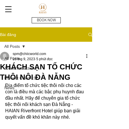
BOOK NOW
Bài đăng
All Posts
spm@chiicworld.com
All Posts
26 thg 9, 2023
5 phút đọc
KHÁCH SẠN TỔ CHỨC
Tourist Attractions
THÔI NÔI ĐÀ NẴNG
Prevent Covid-19
Địa điểm tổ chức tiệc thôi nôi cho các 
News
con là điều mà các bậc phụ huynh đau 
đầu nhất. Hãy để chuyên gia tổ chức 
tiệc thôi nôi khách sạn Đà Nẵng - 
HAIAN Riverfront Hotel giúp bạn giải 
quyết vấn đề khó khăn này nhé.