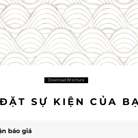
Download Brochure
​ĐẶT SỰ KIỆN CỦA B
n báo giá