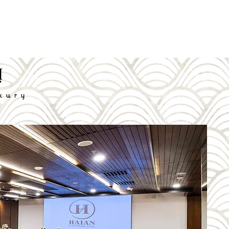
Ị
xury