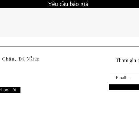
Yêu cầu báo giá
i Châu, Đà Nẵng
Tham gia d
m
chúng tôi