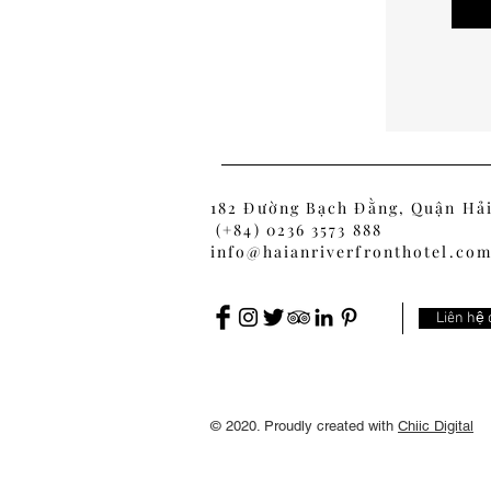
182 Đường Bạch Đằng, Quận Hả
(+84) 0236 3573 888
info@haianriverfronthotel.co
Liên hệ 
© 2020. Proudly created with
Chiic Digital