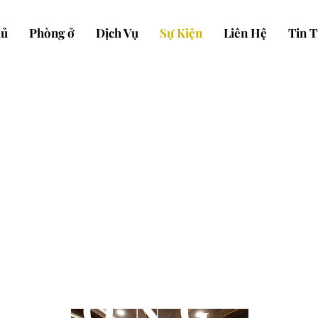
hủ
Phòng ở
Dịch Vụ
Sự Kiện
Liên Hệ
Tin T
​PHÒNG H