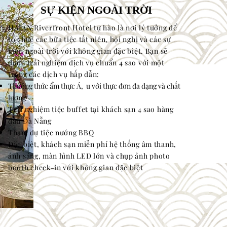
SỰ KIỆN NGOÀI TRỜI
HAIAN Riverfront Hotel tự hào là nơi lý tưởng để
tổ chức các bữa tiệc tất niên, hội nghị và các sự
kiện ngoài trời với không gian đặc biệt. Bạn sẽ
được trải nghiệm dịch vụ chuẩn 4 sao với một
trong các dịch vụ hấp dẫn:
Thưởng thức ẩm thực Á, u với thực đơn đa dạng và chất
lượng
Trải nghiệm tiệc buffet tại khách sạn 4 sao hàng
đầu Đà Nẵng
Tham dự tiệc nướng BBQ
Đặc biệt, khách sạn miễn phí hệ thống âm thanh,
ánh sáng, màn hình LED lớn và chụp ảnh photo
booth check-in với không gian đặc biệt