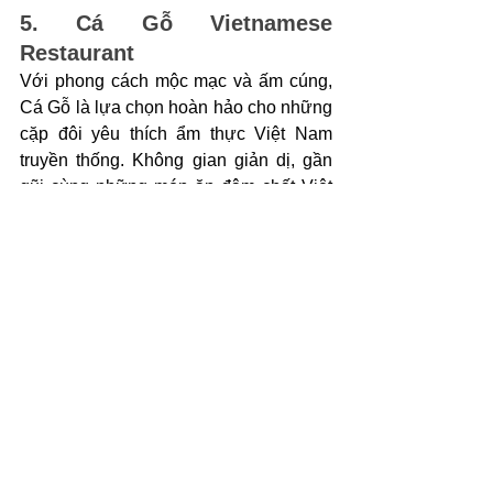
5. Cá Gỗ Vietnamese 
Restaurant
Với phong cách mộc mạc và ấm cúng, 
Cá Gỗ là lựa chọn hoàn hảo cho những 
cặp đôi yêu thích ẩm thực Việt Nam 
truyền thống. Không gian giản dị, gần 
gũi cùng những món ăn đậm chất Việt 
sẽ mang lại cảm giác thoải mái và ấm 
áp cho buổi hẹn hò của bạn.
Cá Gỗ Vietnamese Restaurant - Địa điểm 
hẹn hò lãng mạn tại Đà Nẵng