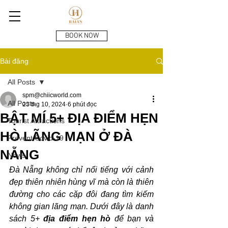
BOOK NOW
Bài đăng
All Posts
spm@chiicworld.com
All Posts
23 thg 10, 2024
6 phút đọc
BẬT MÍ 5+ ĐỊA ĐIỂM HẸN
Tourist Attractions
HÒ LÃNG MẠN Ở ĐÀ
Prevent Covid-19
NẴNG
News
Đà Nẵng không chỉ nổi tiếng với cảnh 
đẹp thiên nhiên hùng vĩ mà còn là thiên 
đường cho các cặp đôi đang tìm kiếm 
không gian lãng mạn. Dưới đây là danh 
sách 5+ 
địa điểm hẹn hò
 để bạn và 