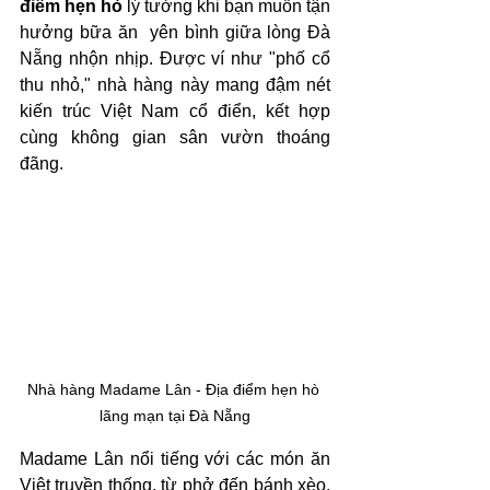
điểm hẹn hò
 lý tưởng khi bạn muốn tận 
hưởng bữa ăn  yên bình giữa lòng Đà 
Nẵng nhộn nhịp. Được ví như "phố cổ 
thu nhỏ," nhà hàng này mang đậm nét 
kiến trúc Việt Nam cổ điển, kết hợp 
cùng không gian sân vườn thoáng 
đãng. 
Nhà hàng Madame Lân - Địa điểm hẹn hò 
lãng mạn tại Đà Nẵng
Madame Lân nổi tiếng với các món ăn 
Việt truyền thống, từ phở đến bánh xèo, 