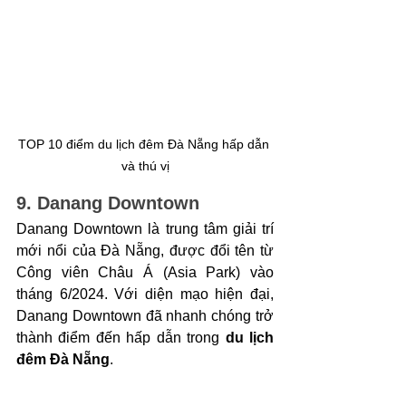
TOP 10 điểm du lịch đêm Đà Nẵng hấp dẫn 
và thú vị
9. Danang Downtown
Danang Downtown là trung tâm giải trí 
mới nổi của Đà Nẵng, được đổi tên từ 
Công viên Châu Á (Asia Park) vào 
tháng 6/2024. Với diện mạo hiện đại, 
Danang Downtown đã nhanh chóng trở 
thành điểm đến hấp dẫn trong 
du lịch 
đêm Đà Nẵng
. 