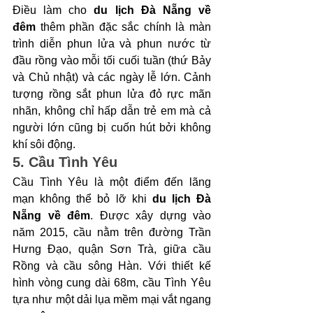
Điều làm cho 
du lịch Đà Nẵng về 
đêm
 thêm phần đặc sắc chính là màn 
trình diễn phun lửa và phun nước từ 
đầu rồng vào mỗi tối cuối tuần (thứ Bảy 
và Chủ nhật) và các ngày lễ lớn. Cảnh 
tượng rồng sắt phun lửa đỏ rực mãn 
nhãn, không chỉ hấp dẫn trẻ em mà cả 
người lớn cũng bị cuốn hút bởi không 
khí sôi động.
5. Cầu Tình Yêu 
Cầu Tình Yêu là một điểm đến lãng 
mạn không thể bỏ lỡ khi 
du lịch Đà 
Nẵng về đêm
. Được xây dựng vào 
năm 2015, cầu nằm trên đường Trần 
Hưng Đạo, quận Sơn Trà, giữa cầu 
Rồng và cầu sông Hàn. Với thiết kế 
hình vòng cung dài 68m, cầu Tình Yêu 
tựa như một dải lụa mềm mại vắt ngang 