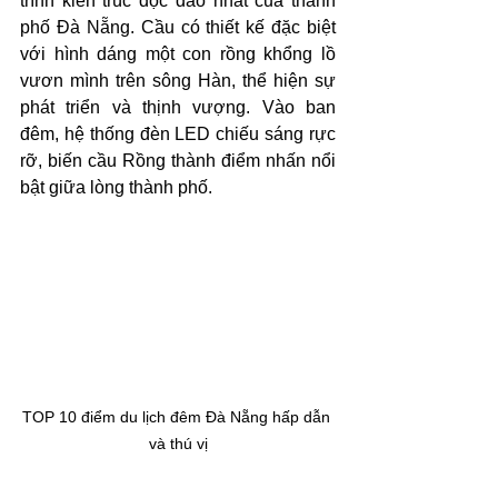
trình kiến trúc độc đáo nhất của thành 
phố Đà Nẵng. Cầu có thiết kế đặc biệt 
với hình dáng một con rồng khổng lồ 
vươn mình trên sông Hàn, thể hiện sự 
phát triển và thịnh vượng. Vào ban 
đêm, hệ thống đèn LED chiếu sáng rực 
rỡ, biến cầu Rồng thành điểm nhấn nổi 
bật giữa lòng thành phố.
TOP 10 điểm du lịch đêm Đà Nẵng hấp dẫn 
và thú vị