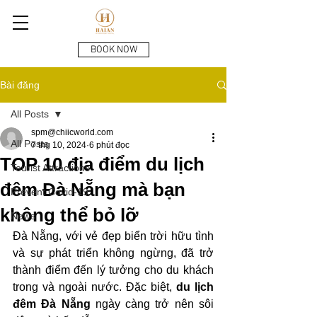
BOOK NOW
Bài đăng
All Posts
spm@chiicworld.com
All Posts
7 thg 10, 2024
6 phút đọc
TOP 10 địa điểm du lịch
Tourist Attractions
đêm Đà Nẵng mà bạn
Prevent Covid-19
không thể bỏ lỡ
News
Đà Nẵng, với vẻ đẹp biển trời hữu tình 
và sự phát triển không ngừng, đã trở 
thành điểm đến lý tưởng cho du khách 
trong và ngoài nước. Đặc biệt, 
du lịch 
đêm Đà Nẵng
 ngày càng trở nên sôi 