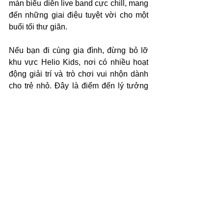
màn biểu diễn live band cực chill, mang 
đến những giai điệu tuyệt vời cho một 
buổi tối thư giãn.
Nếu bạn đi cùng gia đình, đừng bỏ lỡ 
khu vực Helio Kids, nơi có nhiều hoạt 
động giải trí và trò chơi vui nhộn dành 
cho trẻ nhỏ. Đây là điểm đến lý tưởng 
để bé yêu có thể vui chơi thỏa thích 
trong một môi trường an toàn và đầy 
màu sắc.
II. Một số lưu ý khi đi 
chơi du lịch Đà Nẵng về 
đêm
An toàn: Luôn giữ gìn tài sản cá 
nhân và cẩn thận khi di chuyển.
Thời gian: Nên kiểm tra giờ mở 
cửa của các địa điểm trước khi đến 