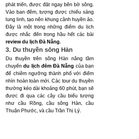
phát triển, được đặt ngay bên bờ sông. 
Vào ban đêm, tượng được chiếu sáng 
lung linh, tạo nên khung cảnh huyền ảo. 
Đây là một trong những điểm du lịch 
được nhắc đến trong hầu hết các bài 
review du lịch Đà Nẵng.
3. Du thuyền sông Hàn 
Du thuyền trên sông Hàn nâng tầm 
chuyến 
du lịch đêm Đà Nẵng 
của bạn 
để chiêm ngưỡng thành phố với điểm 
nhìn hoàn toàn mới. Các tour du thuyền 
thường kéo dài khoảng 60 phút, bạn sẽ 
được đi qua các cây cầu biểu tượng 
như cầu Rồng, cầu sông Hàn, cầu 
Thuận Phước, và cầu Trần Thị Lý.