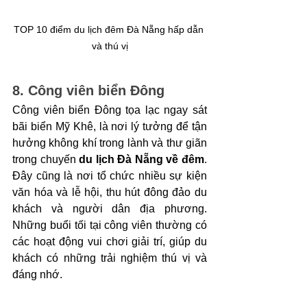
TOP 10 điểm du lịch đêm Đà Nẵng hấp dẫn 
và thú vị
8. Công viên biển Đông 
Công viên biển Đông tọa lạc ngay sát 
bãi biển Mỹ Khê, là nơi lý tưởng để tận 
hưởng không khí trong lành và thư giãn 
trong chuyến 
du lịch Đà Nẵng về đêm
. 
Đây cũng là nơi tổ chức nhiều sự kiện 
văn hóa và lễ hội, thu hút đông đảo du 
khách và người dân địa phương. 
Những buổi tối tại công viên thường có 
các hoạt động vui chơi giải trí, giúp du 
khách có những trải nghiệm thú vị và 
đáng nhớ.