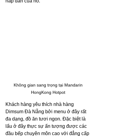
hấp dẫn của nó. 
Không gian sang trọng tại Mandarin 
HongKong Hotpot 
Khách hàng yêu thích nhà hàng 
Dimsum Đà Nẵng bởi menu ở đây rất 
đa dạng, đồ ăn tươi ngon. Đặc biệt là 
lẩu ở đây thực sự ấn tượng được các 
đầu bếp chuyên môn cao với đẳng cấp 