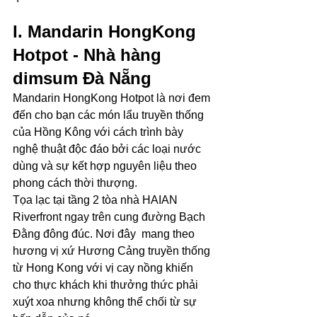
I. Mandarin HongKong 
Hotpot - Nhà hàng 
dimsum Đà Nẵng
Mandarin HongKong Hotpot là nơi đem 
đến cho bạn các món lẩu truyền thống 
của Hồng Kông với cách trình bày 
nghệ thuật độc đáo bởi các loại nước 
dùng và sự kết hợp nguyên liệu theo 
phong cách thời thượng. 
Tọa lạc tại tầng 2 tòa nhà HAIAN 
Riverfront ngay trên cung đường Bạch 
Đằng đông đúc. Nơi đây  mang theo 
hương vị xứ Hương Cảng truyền thống 
từ Hong Kong với vị cay nồng khiến 
cho thực khách khi thưởng thức phải 
xuýt xoa nhưng không thể chối từ sự 