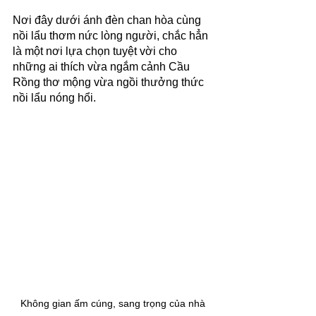
Nơi đây dưới ánh đèn chan hòa cùng 
nồi lẩu thơm nức lòng người, chắc hẳn 
là một nơi lựa chọn tuyệt vời cho 
những ai thích vừa ngắm cảnh Cầu 
Rồng thơ mộng vừa ngồi thưởng thức 
nồi lẩu nóng hổi. 
 Không gian ấm cúng, sang trọng của nhà 