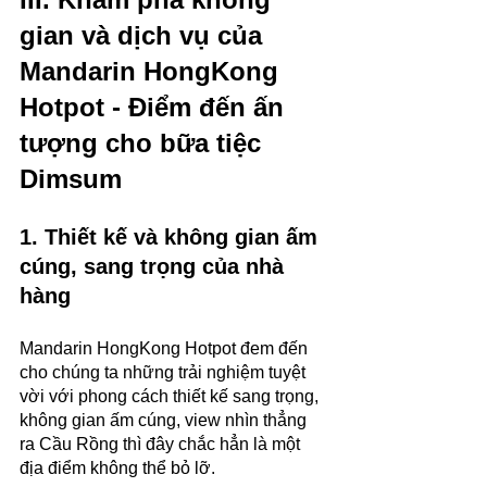
gian và dịch vụ của 
Mandarin HongKong 
Hotpot - Điểm đến ấn 
tượng cho bữa tiệc 
Dimsum
1. Thiết kế và không gian ấm 
cúng, sang trọng của nhà 
hàng
Mandarin HongKong Hotpot đem đến 
cho chúng ta những trải nghiệm tuyệt 
vời với phong cách thiết kế sang trọng, 
không gian ấm cúng, view nhìn thẳng 
ra Cầu Rồng thì đây chắc hẳn là một 
địa điểm không thể bỏ lỡ. 