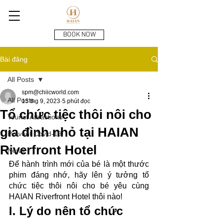
BOOK NOW
Bài đăng
All Posts
spm@chiicworld.com
All Posts
15 thg 9, 2023
5 phút đọc
Tổ chức tiệc thôi nôi cho
Tourist Attractions
gia đình nhỏ tại HAIAN
Prevent Covid-19
Riverfront Hotel
News
Để hành trình mới của bé là một thước 
phim đáng nhớ, hãy lên ý tưởng tổ 
chức tiệc thôi nôi cho bé yêu cùng 
HAIAN Riverfront Hotel thôi nào!
I. Lý do nên tổ chức 