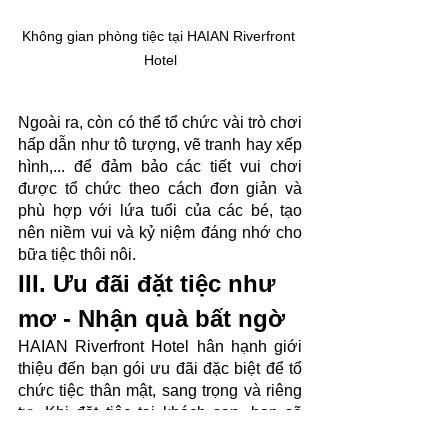
Không gian phòng tiệc tại HAIAN Riverfront 
Hotel
Ngoài ra, còn có thể tổ chức vài trò chơi 
hấp dẫn như tô tượng, vẽ tranh hay xếp 
hình,... để đảm bảo các tiết vui chơi 
được tổ chức theo cách đơn giản và 
phù hợp với lứa tuổi của các bé, tạo 
nên niềm vui và kỷ niệm đáng nhớ cho 
bữa tiệc thôi nôi.
III. Ưu đãi đặt tiệc như 
mơ - Nhận quà bất ngờ
HAIAN Riverfront Hotel hân hạnh giới 
thiệu đến bạn gói ưu đãi đặc biệt để tổ 
chức tiệc thân mật, sang trọng và riêng 
tư. Khi đặt tiệc tại khách sạn, bạn sẽ 
nhận được những phần quà có giá trị 