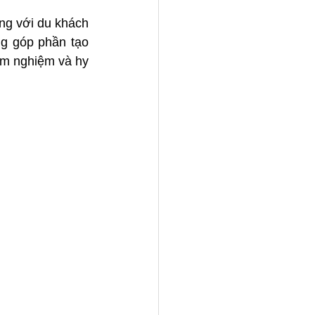
g với du khách 
g góp phần tạo 
êm nghiệm và hy 