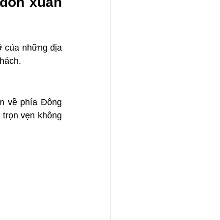
 đón xuân 
ỡ của những địa 
khách.
 về phía Đông 
 trọn vẹn không 