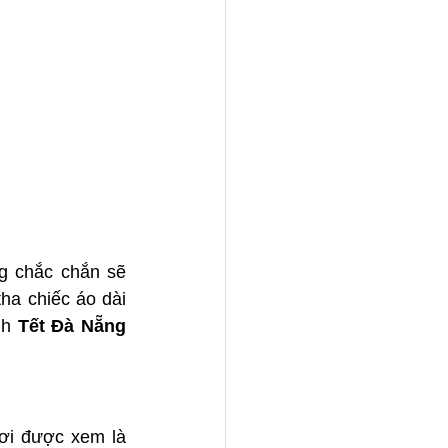
g chắc chắn sẽ 
a chiếc áo dài 
nh 
Tết Đà Nẵng 
i được xem là 