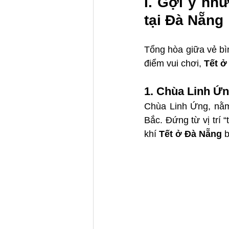
I. Gợi ý nhữ
tại Đà Nẵng
Tổng hòa giữa vẻ bì
điểm vui chơi, 
Tết ở
1. Chùa Linh Ứn
Chùa Linh Ứng, nằm
Bắc. Đứng từ vị trí 
khí 
Tết ở Đà Nẵng
 