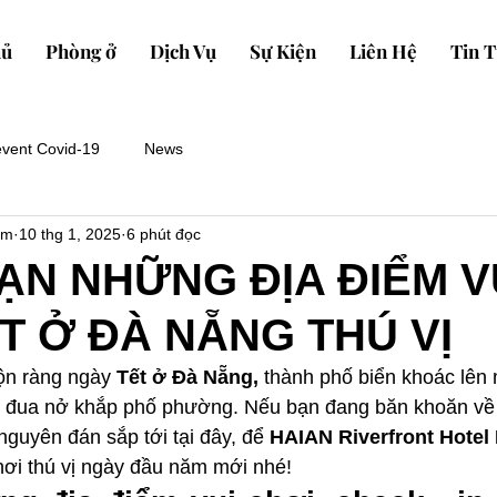
hủ
Phòng ở
Dịch Vụ
Sự Kiện
Liên Hệ
Tin T
event Covid-19
News
om
10 thg 1, 2025
6 phút đọc
ẠN NHỮNG ĐỊA ĐIỂM V
T Ở ĐÀ NẴNG THÚ VỊ
ộn ràng ngày 
Tết ở Đà Nẵng, 
thành phố biển khoác lên
u đua nở khắp phố phường. Nếu bạn đang băn khoăn về
 nguyên đán sắp tới tại đây, để
 HAIAN Riverfront Hotel
hơi thú vị ngày đầu năm mới nhé! 