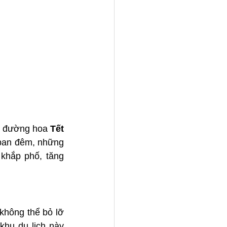
, đường hoa 
Tết 
ban đêm, những 
khắp phố, tăng 
không thể bỏ lỡ 
hu du lịch này 