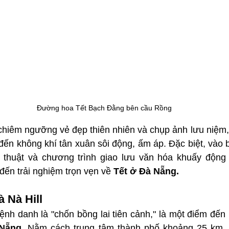
Đường hoa Tết Bạch Đằng bên cầu Rồng
 chiêm ngưỡng vẻ đẹp thiên nhiên và chụp ảnh lưu niệm
đến không khí tân xuân sôi động, ấm áp. Đặc biệt, vào 
 thuật và chương trình giao lưu văn hóa khuấy động 
đến trải nghiệm trọn vẹn về
 Tết ở Đà Nẵng.
à Nà Hill
nh danh là "chốn bồng lai tiên cảnh," là một điểm đến 
 Nẵng
. Nằm cách trung tâm thành phố khoảng 25 km, k