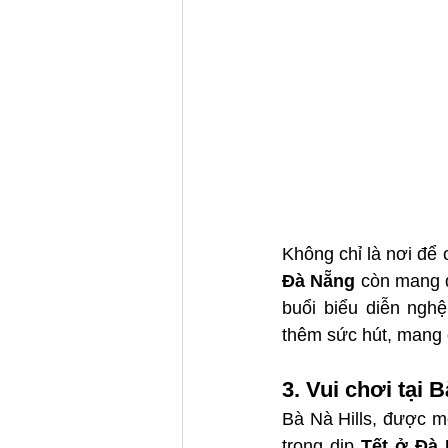
Không chỉ là nơi để
Đà Nẵng
 còn mang 
buổi biểu diễn nghệ
thêm sức hút, mang 
3. Vui chơi tại B
Bà Nà Hills, được mệ
trong dịp 
Tết ở Đà