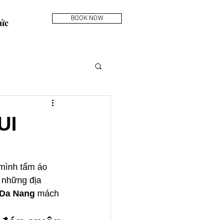
BOOK NOW
ức
UI
 mình tấm áo 
 những địa 
 Da Nang
 mách 