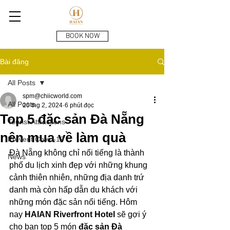
BOOK NOW
Bài đăng
All Posts
spm@chiicworld.com
All Posts
20 thg 2, 2024
6 phút đọc
Top 5 đặc sản Đà Nẵng
Tourist Attractions
nên mua về làm quà
Prevent Covid-19
Đà Nẵng không chỉ nổi tiếng là thành 
News
phố du lịch xinh đẹp với những khung 
cảnh thiên nhiên, những địa danh trứ 
danh mà còn hấp dẫn du khách với 
những món đặc sản nổi tiếng. Hôm 
nay
 HAIAN Riverfront Hotel
 sẽ gợi ý 
cho bạn top 5 món 
đặc sản Đà 