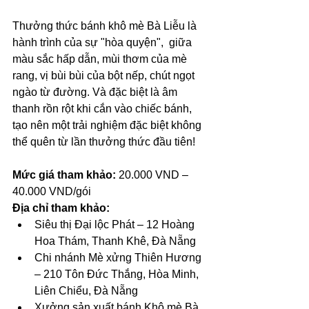
Thưởng thức bánh khô mè Bà Liễu là 
hành trình của sự "hòa quyện",  giữa 
màu sắc hấp dẫn, mùi thơm của mè 
rang, vị bùi bùi của bột nếp, chút ngọt 
ngào từ đường. Và đặc biệt là âm 
thanh rồn rột khi cắn vào chiếc bánh, 
tạo nên một trải nghiệm đặc biệt không 
thể quên từ lần thưởng thức đầu tiên!
Mức giá tham khảo:
 20.000 VND – 
40.000 VND/gói
Địa chỉ tham khảo:
Siêu thị Đại lộc Phát – 12 Hoàng 
Hoa Thám, Thanh Khê, Đà Nẵng
Chi nhánh Mè xửng Thiên Hương 
– 210 Tôn Đức Thắng, Hòa Minh, 
Liên Chiểu, Đà Nẵng
Xưởng sản xuất bánh Khô mè Bà 