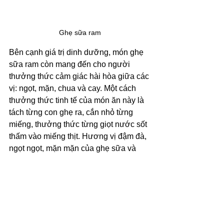
Ghẹ sữa ram
Bên cạnh giá trị dinh dưỡng, món ghẹ 
sữa ram còn mang đến cho người 
thưởng thức cảm giác hài hòa giữa các 
vị: ngọt, mặn, chua và cay. Một cách 
thưởng thức tinh tế của món ăn này là 
tách từng con ghẹ ra, cắn nhỏ từng 
miếng, thưởng thức từng giọt nước sốt 
thấm vào miếng thịt. Hương vị đậm đà, 
ngọt ngọt, mặn mặn của ghẹ sữa và 
các gia vị kết hợp tạo nên một trải 
nghiệm ẩm thực độc đáo.
Mức giá tham khảo: 
86,000 VND 
– 210,000 VND (cho 200 – 500g)
Địa chỉ tham khảo:
+ Siêu thị đặc sản Quà Miền Trung: 05 