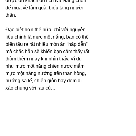
được du khách du lịch Đà Nẵng chọn 
để mua về làm quà, biếu tặng người 
thân. 
Đặc biệt hơn thế nữa, chỉ với nguyên 
liệu chính là mực một nắng, bạn có thể 
biến tấu ra rất nhiều món ăn “hấp dẫn”, 
mà chắc hẳn sẽ khiến bạn cảm thấy rất 
thòm thèm ngay khi nhìn thấy. Ví dụ 
như mực một nắng chiên nước mắm, 
mực một nắng nướng trên than hồng, 
nướng sa tế, chiên giòn hay đem đi 
xào chung với rau củ…  