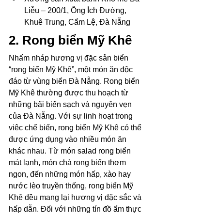
Liễu – 200/1, Ông Ích Đường, 
Khuê Trung, Cẩm Lệ, Đà Nẵng
2. Rong biển Mỹ Khê
Nhấm nháp hương vị đặc sản biển 
“rong biển Mỹ Khê”, một món ăn độc 
đáo từ vùng biển Đà Nẵng. Rong biển 
Mỹ Khê thường được thu hoạch từ 
những bãi biển sạch và nguyên vẹn 
của Đà Nẵng. Với sự linh hoạt trong 
việc chế biến, rong biển Mỹ Khê có thể 
được ứng dụng vào nhiều món ăn 
khác nhau. Từ món salad rong biển 
mát lạnh, món chả rong biển thơm 
ngon, đến những món hấp, xào hay 
nước lèo truyền thống, rong biển Mỹ 
Khê đều mang lại hương vị đặc sắc và 
hấp dẫn. Đối với những tín đồ ẩm thực 